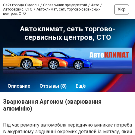
Сайт города Одессы
Справочник предприятий
Авто
Укр
Автосервис, СТО
Автоклимат, сеть торгово-сервисных
центров, СТО
Автоклимат, сеть торгово-
сервисных центров, СТО
Описание
Отзывы (8)
Ещё
Зварювання Аргоном (зварювання
алюмінію)
Під час ремонту автомобіля періодично виникає потреба
в акуратному з'єднанні окремих деталей із металу, який