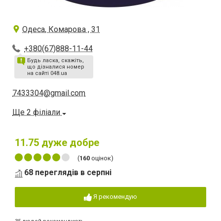
Одеса, Комарова , 31
+380(67)888-11-44
Будь ласка, скажіть,
що дізналися номер
на сайті 048.ua
7433304@gmail.com
Ще 2 філіали
11.75
дуже добре
(
160
оцінок)
68 переглядів в серпні
Я рекомендую