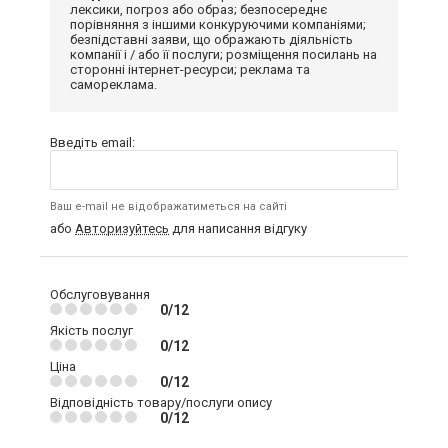
лексики, погроз або образ; безпосереднє
порівняння з іншими конкуруючими компаніями;
безпідставні заяви, що ображають діяльність
компанії і / або її послуги; розміщення посилань на
сторонні інтернет-ресурси; реклама та
самореклама.
Введіть email:
Ваш e-mail не відображатиметься на сайті
або
Авторизуйтесь
для написання відгуку
Обслуговування
0/12
Якість послуг
0/12
Ціна
0/12
Відповідність товару/послуги опису
0/12