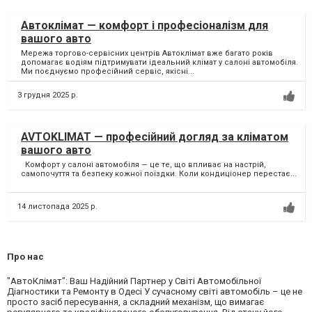
Автоклімат — комфорт і професіоналізм для
вашого авто
Мережа торгово-сервісних центрів Автоклімат вже багато років
допомагає водіям підтримувати ідеальний клімат у салоні автомобіля.
Ми поєднуємо професійний сервіс, якісні...
3 грудня 2025 р.
AVTOKLIMAT — професійний догляд за кліматом
вашого авто
Комфорт у салоні автомобіля — це те, що впливає на настрій,
самопочуття та безпеку кожної поїздки. Коли кондиціонер перестає...
14 листопада 2025 р.
Про нас
"АвтоКлімат": Ваш Надійний Партнер у Світі Автомобільної
Діагностики та Ремонту в Одесі У сучасному світі автомобіль – це не
просто засіб пересування, а складний механізм, що вимагає