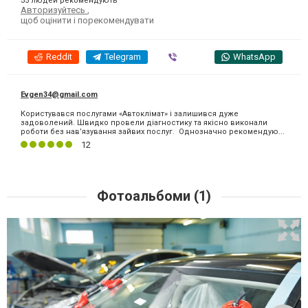
35 людей рекомендують
Авторизуйтесь
,
щоб оцінити і порекомендувати
Reddit
Telegram
Viber
WhatsApp
Evgen34@gmail.com
Користувався послугами «Автоклімат» і залишився дуже
задоволений. Швидко провели діагностику та якісно виконали
роботи без нав’язування зайвих послуг. Однозначно рекомендую...
12
Фотоальбоми (1)