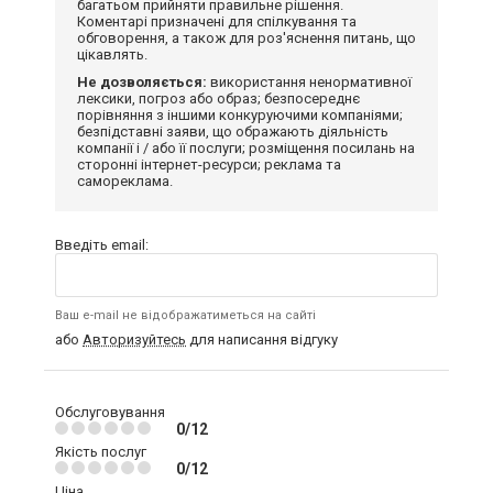
багатьом прийняти правильне рішення.
Коментарі призначені для спілкування та
обговорення, а також для роз'яснення питань, що
цікавлять.
Не дозволяється:
використання ненормативної
лексики, погроз або образ; безпосереднє
порівняння з іншими конкуруючими компаніями;
безпідставні заяви, що ображають діяльність
компанії і / або її послуги; розміщення посилань на
сторонні інтернет-ресурси; реклама та
самореклама.
Введіть email:
Ваш e-mail не відображатиметься на сайті
або
Авторизуйтесь
для написання відгуку
Обслуговування
0/12
Якість послуг
0/12
Ціна